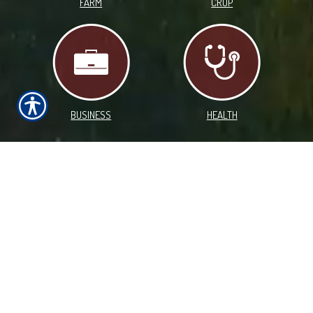
FARM
CROP
BUSINESS
HEALTH
¡Estamos aquí para servirle
veinticuatro horas al día, siente
días a la semana!
Envíenos su aplicación
rápidamente y fácilmente para una
cotización gratis de póliza de
automóvil, utilizando nuestro
website. Como cliente, tendrá a
su alcance una variedad de formularios de su agente local.